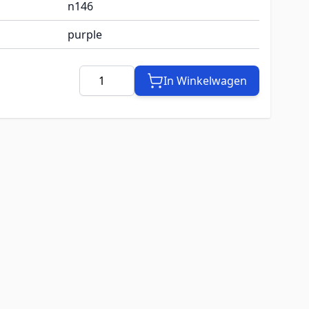
n146
purple
Aantal
In Winkelwagen