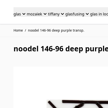
Ga naar de inhoud
glas
mozaïek
tiffany
glasfusing
glas in lo
Home
/
noodel 146-96 deep purple transp.
noodel 146-96 deep purple
Druk om carrousel over te slaan