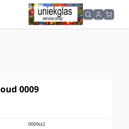
loud 0009
0009st2