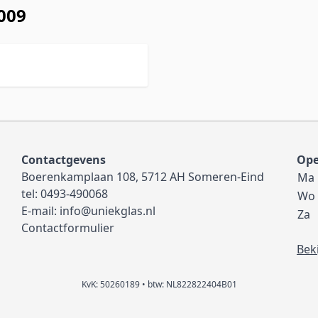
0009
Contactgevens
Ope
Boerenkamplaan 108, 5712 AH Someren-Eind
Ma
tel:
0493-490068
Wo
E-mail:
info@uniekglas.nl
Za
Contactformulier
Bek
KvK: 50260189 • btw: NL822822404B01