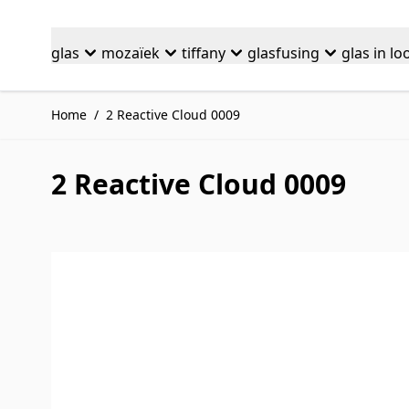
Ga naar de inhoud
glas
mozaïek
tiffany
glasfusing
glas in lo
Home
/
2 Reactive Cloud 0009
2 Reactive Cloud 0009
Druk om carrousel over te slaan