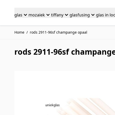
Ga naar de inhoud
glas
mozaïek
tiffany
glasfusing
glas in lo
Home
/
rods 2911-96sf champange opaal
rods 2911-96sf champange
Druk om carrousel over te slaan