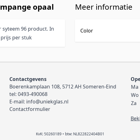
hampange opaal
Meer informatie
r syteem 96 product. In
Color
prijs per stuk
Contactgevens
Ope
Boerenkamplaan 108, 5712 AH Someren-Eind
Ma
tel:
0493-490068
Wo
E-mail:
info@uniekglas.nl
Za
Contactformulier
Bek
KvK: 50260189 • btw: NL822822404B01