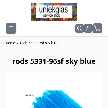
Ga naar de inhoud
Home
/
rods 5331-96sf sky blue
rods 5331-96sf sky blue
Druk om carrousel over te slaan