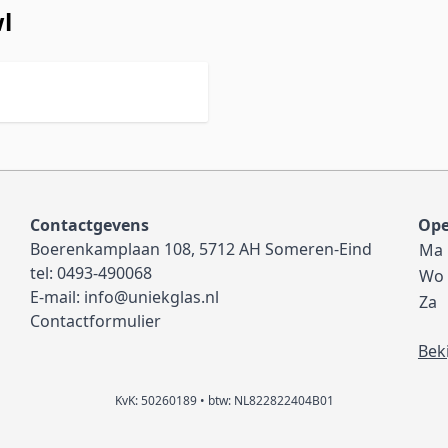
l
Contactgevens
Ope
Boerenkamplaan 108, 5712 AH Someren-Eind
Ma
tel:
0493-490068
Wo
E-mail:
info@uniekglas.nl
Za
Contactformulier
Bek
KvK: 50260189 • btw: NL822822404B01