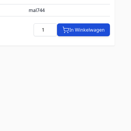
mal744
Aantal
In Winkelwagen