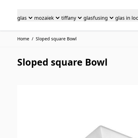
Ga naar de inhoud
glas
mozaïek
tiffany
glasfusing
glas in lo
Home
/
Sloped square Bowl
Sloped square Bowl
Druk om carrousel over te slaan