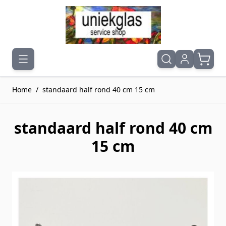
Ga naar de inhoud
Home
/
standaard half rond 40 cm 15 cm
standaard half rond 40 cm
15 cm
Druk om carrousel over te slaan