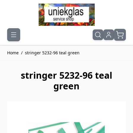
Ga naar de inhoud
Home
/
stringer 5232-96 teal green
stringer 5232-96 teal
green
Druk om carrousel over te slaan