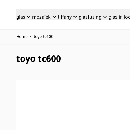
Ga naar de inhoud
glas
mozaïek
tiffany
glasfusing
glas in lo
Home
/
toyo tc600
toyo tc600
Druk om carrousel over te slaan