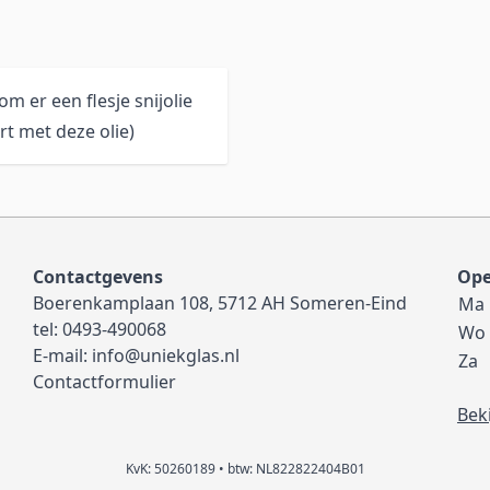
om er een flesje snijolie
rt met deze olie)
Contactgevens
Ope
Boerenkamplaan 108, 5712 AH Someren-Eind
Ma
tel:
0493-490068
Wo
E-mail:
info@uniekglas.nl
Za
Contactformulier
Bek
KvK: 50260189 • btw: NL822822404B01