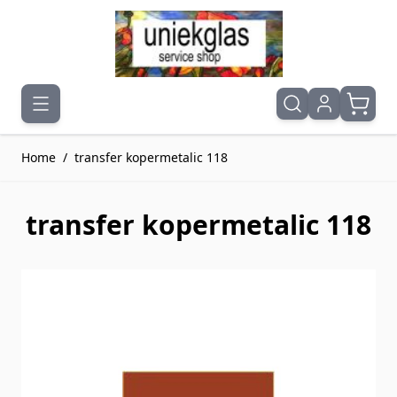
Ga naar de inhoud
Home
/
transfer kopermetalic 118
transfer kopermetalic 118
Druk om carrousel over te slaan