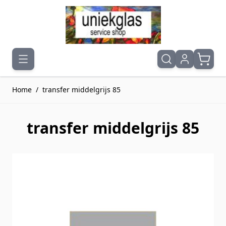
Ga naar de inhoud
Home
/
transfer middelgrijs 85
transfer middelgrijs 85
Druk om carrousel over te slaan