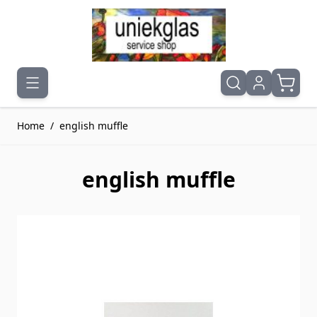
Ga naar de inhoud
Home
/
english muffle
english muffle
Druk om carrousel over te slaan