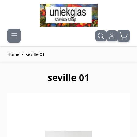
Ga naar de inhoud
Home
/
seville 01
seville 01
Druk om carrousel over te slaan