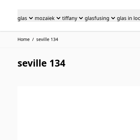
Ga naar de inhoud
glas
mozaïek
tiffany
glasfusing
glas in lo
Home
/
seville 134
seville 134
Druk om carrousel over te slaan