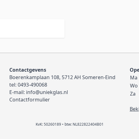
Contactgevens
Ope
Boerenkamplaan 108, 5712 AH Someren-Eind
Ma
tel:
0493-490068
Wo
E-mail:
info@uniekglas.nl
Za
Contactformulier
Bek
KvK: 50260189 • btw: NL822822404B01