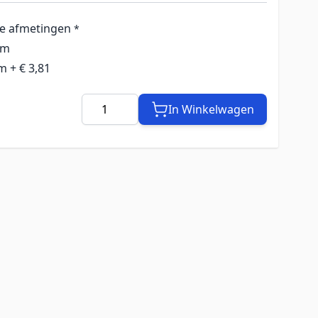
de afmetingen
*
cm
cm
+
€ 3,81
Aantal
In Winkelwagen