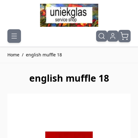
Ga naar de inhoud
Home
/
english muffle 18
english muffle 18
Druk om carrousel over te slaan