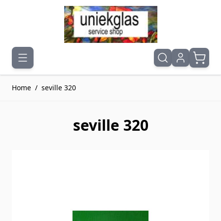
Ga naar de inhoud
Home
/
seville 320
seville 320
Druk om carrousel over te slaan