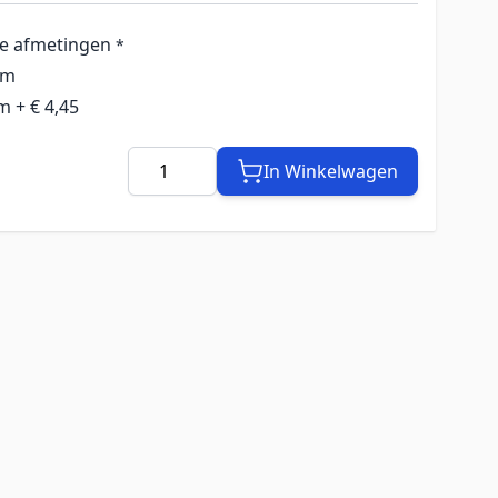
de afmetingen
*
cm
cm
+
€ 4,45
Aantal
In Winkelwagen