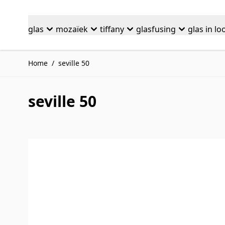
Ga naar de inhoud
glas
mozaïek
tiffany
glasfusing
glas in lo
Home
/
seville 50
seville 50
Druk om carrousel over te slaan