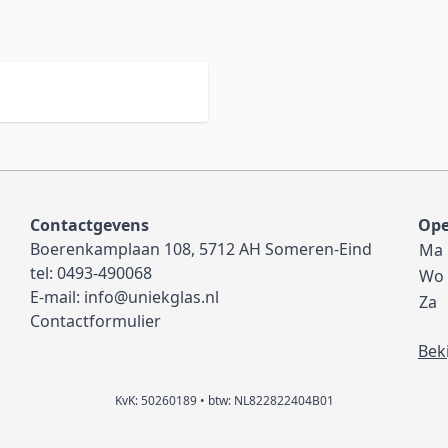
Contactgevens
Ope
Boerenkamplaan 108, 5712 AH Someren-Eind
Ma
tel:
0493-490068
Wo
E-mail:
info@uniekglas.nl
Za
Contactformulier
Bek
KvK: 50260189 • btw: NL822822404B01