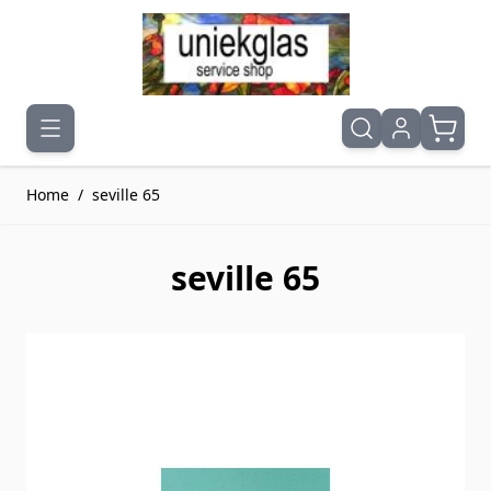
Ga naar de inhoud
Home
/
seville 65
seville 65
Druk om carrousel over te slaan