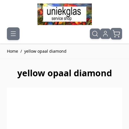
Ga naar de inhoud
Home
/
yellow opaal diamond
yellow opaal diamond
Druk om carrousel over te slaan