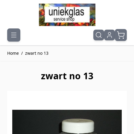
Ga naar de inhoud
Home
/
zwart no 13
zwart no 13
Druk om carrousel over te slaan